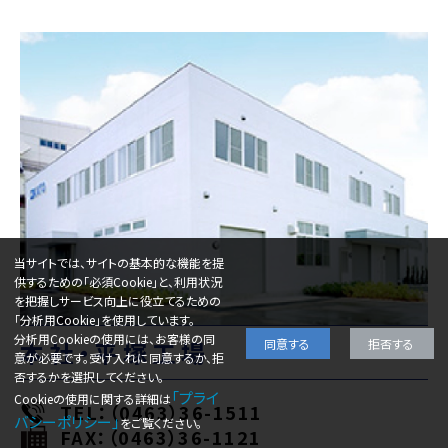
当サイトでは、サイトの基本的な機能を提
供するための「必須Cookie」と、利用状況
を把握しサービス向上に役立てるための
「分析用Cookie」を使用しています。
分析用Cookieの使用には、お客様の同
同意する
拒否する
本社・平塚工場
意が必要です。受け入れに同意するか、拒
否するかを選択してください。
「プライ
Cookieの使用に関する詳細は
TEL：（0463）36-1511
バシーポリシー」
をご覧ください。
FAX：（0463）36-1121